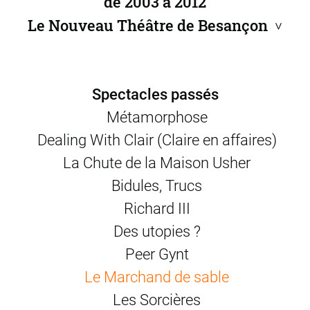
de 2003 à 2012
Le Nouveau Théâtre de Besançon
production Nouveau Théâtre CDN de Besançon et de
>
Franche-Comté
coproduction Théâtre Firmin Gémier–La Piscine Scène
conventionnée d’Antony–Châtenay-Malabry
Spectacles passés
création en 2007
photos © Elizabeth Carecchio
Métamorphose
Dealing With Clair (Claire en affaires)
La Chute de la Maison Usher
Bidules, Trucs
Richard III
Des utopies ?
Peer Gynt
Le Marchand de sable
Les Sorcières