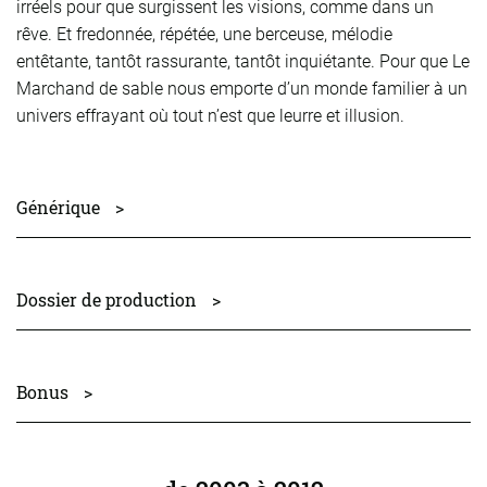
irréels pour que surgissent les visions, comme dans un
rêve. Et fredonnée, répétée, une berceuse, mélodie
entêtante, tantôt rassurante, tantôt inquiétante. Pour que Le
Marchand de sable nous emporte d’un monde familier à un
univers effrayant où tout n’est que leurre et illusion.
Générique
>
traduction
Philippe Forget
avec
François Clavier, Arnault Lecarpentier, Jean-Baptiste
Dossier de production
>
Verquin
scénographie
Damien Caille-Perret
Dossier de production
costumes
Marguerite Bordat
dossierdiff-lemarchanddesable.pdf
Bonus
>
lumières
Philippe Lacombe
son
Jean de Almeida
Nouveau Journal n°11
musique
Dayan Korolic
extrait_nj_11.pdf
collaboration artistique
Denis Loubaton, Yann Richard