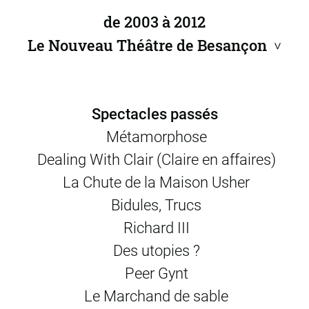
Hübbecker, Hubertus Hartmann,Otto Mellies,
de 2003 à 2012
Eva WeiBenborn, Ursula Staack, Stephan Grassmann
Le Nouveau Théâtre de Besançon
>
scénographie
Renaud de Fontainieu
costumes
Heinz Wenzel
dramaturgie
Dietmar Bock
maquillage
Andreas Müller
Spectacles passés
assistanat à la mise en scène
Wenke Hardt
et
Sylvain
Métamorphose
Delétang
Dealing With Clair (Claire en affaires)
création en 2001
La Chute de la Maison Usher
photo © D.R.
Bidules, Trucs
Richard III
Des utopies ?
Peer Gynt
Le Marchand de sable