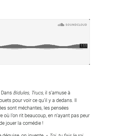
l. Dans
Bidules, Trucs
, il s’amuse à
ets pour voir ce qu’il y a dedans. Il
fées sont méchantes, les pensées
re où l’on rit beaucoup, en n’ayant pas peur
de jouer la comédie !
e déguise, on invente. «
Toi, tu fais le roi,