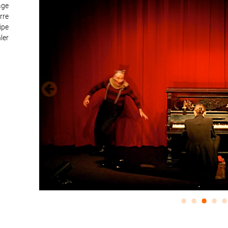
age
rre
ipe
ler