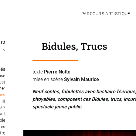
PARCOURS ARTISTIQUE
012
Bidules, Trucs
n
>
sés
texte
Pierre Notte
ose
mise en scène
Sylvain Maurice
es)
her
Neuf contes, fabulettes avec bestiaire féerique
ucs
pitoyables, composent ces Bidules, trucs, incu
 III
spectacle jeune public.
s ?
ynt
ble
res
tre