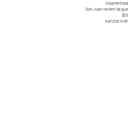
L'Apprentiss
Don Juan revient de gue
Œd
Kanzlist Kreh