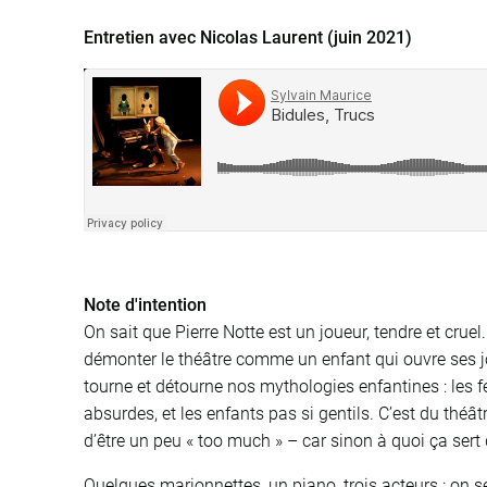
Entretien avec Nicolas Laurent (juin 2021)
Note d'intention
On sait que Pierre Notte est un joueur, tendre et crue
démonter le théâtre comme un enfant qui ouvre ses jou
tourne et détourne nos mythologies enfantines : les 
absurdes, et les enfants pas si gentils. C’est du théât
d’être un peu « too much » – car sinon à quoi ça sert 
Quelques marionnettes, un piano, trois acteurs : on s