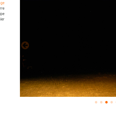
age
rre
ipe
ler