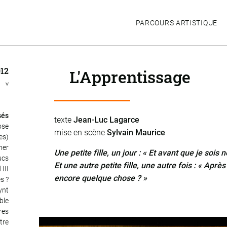
PARCOURS ARTISTIQUE
012
L'Apprentissage
n
>
sés
texte
Jean-Luc Lagarce
ose
mise en scène
Sylvain Maurice
es)
her
Une petite fille, un jour : « Et avant que je sois 
ucs
Et une autre petite fille, une autre fois : « Aprè
 III
encore quelque chose ? »
s ?
ynt
ble
res
tre