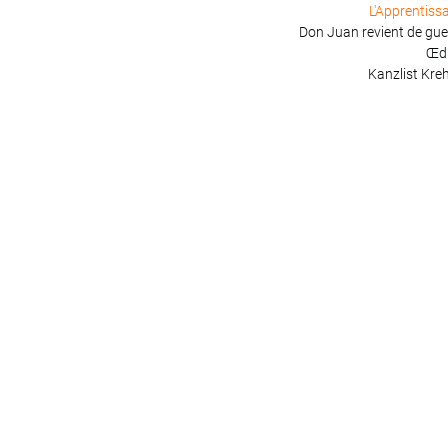
L'Apprentiss
Don Juan revient de gue
Œd
Kanzlist Kreh