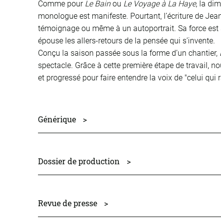
Comme pour
Le Bain
ou
Le Voyage à La Haye
, la di
monologue est manifeste. Pourtant, l’écriture de Je
témoignage ou même à un autoportrait. Sa force est s
épouse les allers-retours de la pensée qui s’invente.
Conçu la saison passée sous la forme d’un chantier,
spectacle. Grâce à cette première étape de travail, n
et progressé pour faire entendre la voix de "celui qui 
Générique
>
avec
Alain Macé
lumière
Philippe Lacombe
Dossier de production
>
son
Jean de Almeida
Dossier de production
production Nouveau Théâtre CDN de Besançon et d
l-apprentissage-dossier-de-prod.pdf
Revue de presse
>
textes publiés aux éditions Les Solitaires intempestif
création en 2004