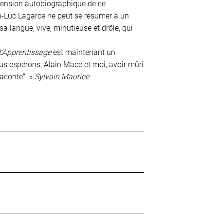
mension autobiographique de ce
an-Luc Lagarce ne peut se résumer à un
a langue, vive, minutieuse et drôle, qui
L’Apprentissage
est maintenant un
ous espérons, Alain Macé et moi, avoir mûri
raconte". »
Sylvain Maurice
e Franche-Comté
s