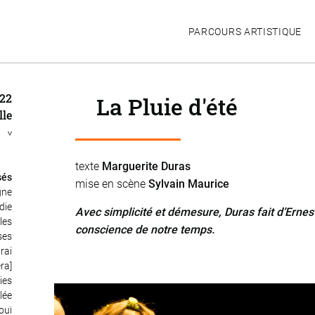
PARCOURS ARTISTIQUE
022
La Pluie d'été
lle
N
>
texte
Marguerite Duras
sés
mise en scène
Sylvain Maurice
gne
die
Avec simplicité et démesure, Duras fait d’Ernest
ules
conscience de notre temps.
ses
drai
ra]
ies
lée
ouï