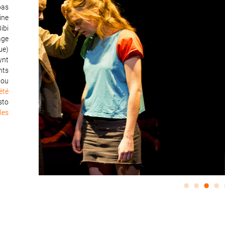
pas
ine
ibi
age
ue)
ynt
nts
nou
'été
sto
les