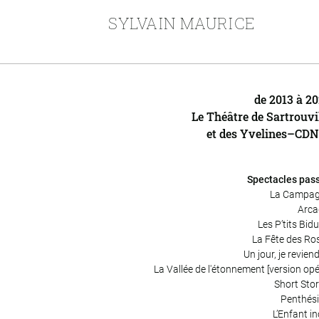
SYLVAIN MAURICE
de 2013 à 2
Le Théâtre de Sartrouvi
et des Yvelines–CD
Spectacles pas
La Campa
Arca
Les P’tits Bid
La Fête des Ro
Un jour, je revien
La Vallée de l'étonnement [version opé
Short Stor
Penthési
L’Enfant in