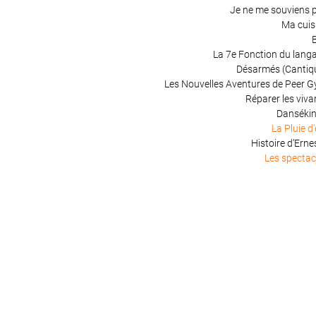
Je ne me souviens 
Ma cuis
B
La 7e Fonction du lang
Désarmés (Cantiq
Les Nouvelles Aventures de Peer G
Réparer les viva
Danséki
La Pluie d
Histoire d’Erne
Les spectac