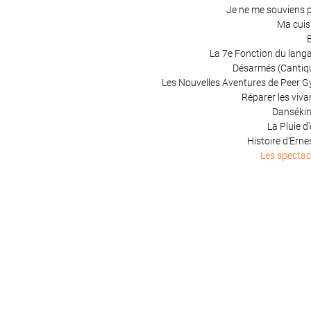
Je ne me souviens 
Ma cuis
B
La 7e Fonction du lang
Désarmés (Cantiq
Les Nouvelles Aventures de Peer G
Réparer les viva
Danséki
La Pluie d
Histoire d’Erne
Les spectac