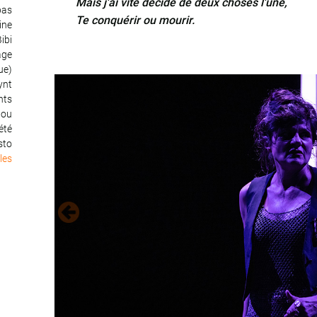
Mais j'ai vite décidé de deux choses l'une,
pas
Te conquérir ou mourir.
ine
ibi
age
ue)
ynt
nts
nou
'été
sto
les