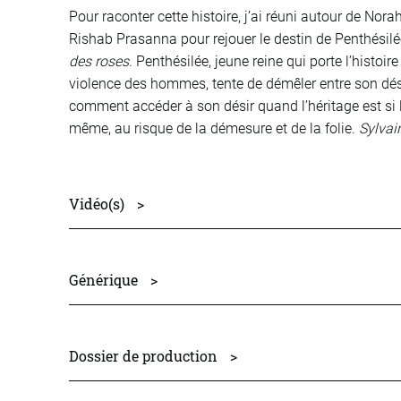
Pour raconter cette histoire, j’ai réuni autour de Nor
Rishab Prasanna pour rejouer le destin de Penthésilée
des roses
. Penthésilée, jeune reine qui porte l’histoir
violence des hommes, tente de démêler entre son désir 
comment accéder à son désir quand l’héritage est si lo
même, au risque de la démesure et de la folie.
Sylvai
Vidéo(s)
>
Générique
>
avec
Norah Krief
et les musiciens
Dayan Korolic
et
R
texte français
Ruth Orthmann
et
Éloi Recoing
Dossier de production
>
composition originale
Dayan Korolic
lumière
Rodolphe Martin