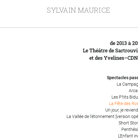
SYLVAIN MAURICE
de 2013 à 2
Le Théâtre de Sartrouvi
et des Yvelines–CD
Spectacles pas
La Campa
Arca
Les P’tits Bid
La Fête des Ro
Un jour, je revien
La Vallée de l'étonnement [version opé
Short Stor
Penthési
L’Enfant in