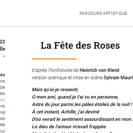
PARCOURS ARTISTIQUE
022
La Fête des Roses
lle
N
>
d’après
Penthésilée
de
Heinrich von Kleist
sés
version scénique et mise en scène
Sylvain Maur
gne
die
Mais qu'ai-je ressenti,
ules
O mon ami, quand je t'ai vu en personne,
ses
Astre du jour parmi les pâles étoiles de la nuit !
drai
À cet instant, Achille, j'ai deviné
ra]
ies
D'où venait le sentiment assourdissant en mon s
lée
Le dieu de l'amour m'avait frappée
ouï