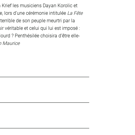
ah Krief les musiciens Dayan Korolic et
, lors d’une cérémonie intitulée
La Fête
e terrible de son peuple meurtri par la
véritable et celui qui lui est imposé :
urd ? Penthésilée choisira d’être elle-
n Maurice
ishab Prasanna