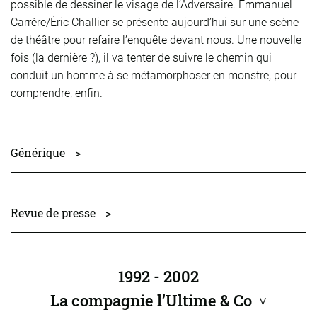
possible de dessiner le visage de l’Adversaire. Emmanuel
Carrère/Éric Challier se présente aujourd’hui sur une scène
de théâtre pour refaire l’enquête devant nous. Une nouvelle
fois (la dernière ?), il va tenter de suivre le chemin qui
conduit un homme à se métamorphoser en monstre, pour
comprendre, enfin.
Générique
>
avec
Éric Challier
scénographie
Renaud de Fontainieu
Revue de presse
>
lumière
Philippe Lacombe
son
Jean de Almeida
Revue de presse
collaboration artistique
Yann Richard
rdp-ladversaire.pdf
1992 - 2002
production L'Ultime and Co / coproduction Communauté
La compagnie l’Ultime & Co
>
d'agglomération – Saint-Quentin-en-Yvelines, Le Carré –