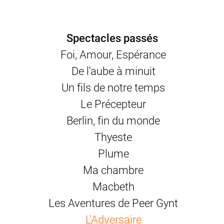
Château-Gontier, L'Hippodrome – Douai, Théâtre de la
Commune – Aubervilliers, Nouveau Théâtre de Besançon,
La Ferme de Bel Ébat – Guyancourt
Spectacles passés
création en 2003
Foi, Amour, Espérance
photos © Éric Derval
De l'aube à minuit
Un fils de notre temps
Le Précepteur
Berlin, fin du monde
Thyeste
Plume
Ma chambre
Macbeth
Les Aventures de Peer Gynt
L'Adversaire