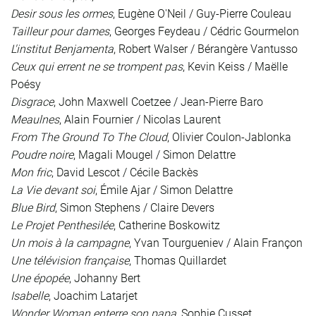
Desir sous les ormes
, Eugène O'Neil / Guy-Pierre Couleau
Tailleur pour dames
, Georges Feydeau / Cédric Gourmelon
L'institut Benjamenta
, Robert Walser / Bérangère Vantusso
Ceux qui errent ne se trompent pas
, Kevin Keiss / Maëlle
Poésy
Disgrace
, John Maxwell Coetzee / Jean-Pierre Baro
Meaulnes
, Alain Fournier / Nicolas Laurent
From The Ground To The Cloud
, Olivier Coulon-Jablonka
Poudre noire
, Magali Mougel / Simon Delattre
Mon fric
, David Lescot / Cécile Backès
La Vie devant soi
, Émile Ajar / Simon Delattre
Blue Bird
, Simon Stephens / Claire Devers
Le Projet Penthesilée
, Catherine Boskowitz
Un mois à la campagne
, Yvan Tourgueniev / Alain Françon
Une télévision française
, Thomas Quillardet
Une épopée
, Johanny Bert
Isabelle
, Joachim Latarjet
Wonder Woman enterre son papa
, Sophie Cusset