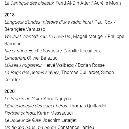
Le Cantique des oiseaux
, Farid Al-Din Attar / Aurélie Morin
2018
Longueur d’ondes (histoire d’une radio libre)
, Paul Cox /
Bérangère Vantusso
We Just Wanted You To Love Us
, Magali Mougel / Philippe
Baronnet
hic et nunc
, Estelle Savasta / Camille Rocailleux
L’Imparfait
, Olivier Balazuc
L’Oiseau migrateur
, Hervé Walbecq / Dorian Rossel
La Rage des petites sirènes
, Thomas Quillardet, Simon
Delattre
2020
Le Procès de Goku
, Anne Nguyen
L’Encyclopédie des super-héros
, Thomas Quillardet
Portrait chinois
, Karim Messaoudi
Le Joueur de flûte
, Joachim Latarjet
Un flocon dans ma gorge
, Constance Larrieu