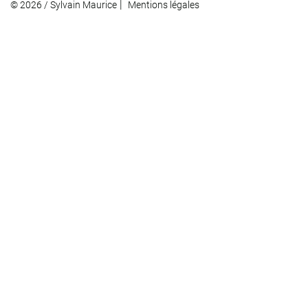
|
© 2026 / Sylvain Maurice
Mentions légales
brochure17-18.pdf
brochure19-20.pdf
brochure20-21.pdf
brochure21-22.pdf
brochure22-23.pdf
Ensemble artistique
ensemble-artistique_2013-16.pdf